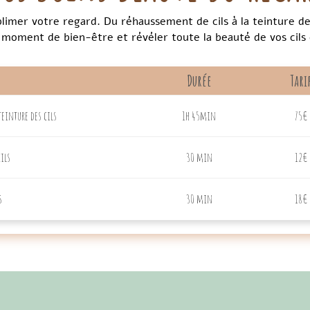
blimer votre regard. Du réhaussement de cils à la teinture de
 moment de bien-être et révéler toute la beauté de vos cils e
Durée
Tari
einture des cils
1h 45min
75€
ils
30 min
12€
s
30 min
18€